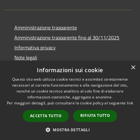
Amministrazione trasparente
Amministrazione trasparente fino al 30/11/2025
Informativa privacy
Note legali
×
Dichiarazione di accessibilità
Informazioni sui cookie
Questo sito web utilizza cookie tecnici e assimilati strettamente
necessari al corretto funzionamento e alla navigazione del sito,
nonché un cookie tecnico analitico al solo fine di elaborare
informazioni statistiche, aggregate e anonime.
RSS
Copyright © 2026 • Comune di
Per maggiori dettagli, può consultare la cookie policy al seguente
link
Accessibilità
Ponteranica • Powered by
Privacy
Municipium
Accesso
•
RIFIUTA TUTTO
ACCETTA TUTTO
Cookie
redazione
Mappa del sito
MOSTRA DETTAGLI