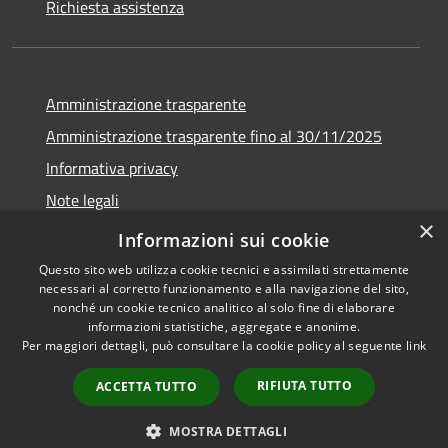
Richiesta assistenza
Amministrazione trasparente
Amministrazione trasparente fino al 30/11/2025
Informativa privacy
Note legali
×
Dichiarazione di accessibilità
Informazioni sui cookie
Questo sito web utilizza cookie tecnici e assimilati strettamente
necessari al corretto funzionamento e alla navigazione del sito,
nonché un cookie tecnico analitico al solo fine di elaborare
informazioni statistiche, aggregate e anonime.
RSS
Copyright © 2026 • Comune di
Per maggiori dettagli, può consultare la cookie policy al seguente
link
Accessibilità
Ponteranica • Powered by
Privacy
Municipium
Accesso
•
RIFIUTA TUTTO
ACCETTA TUTTO
Cookie
redazione
Mappa del sito
MOSTRA DETTAGLI