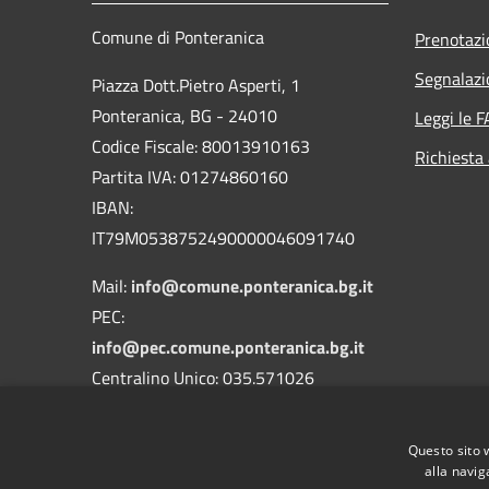
Comune di Ponteranica
Prenotaz
Segnalazi
Piazza Dott.Pietro Asperti, 1
Ponteranica, BG - 24010
Leggi le 
Codice Fiscale: 80013910163
Richiesta
Partita IVA: 01274860160
IBAN:
IT79M0538752490000046091740
Mail:
info@comune.ponteranica.bg.it
PEC:
info@pec.comune.ponteranica.bg.it
Centralino Unico: 035.571026
Codice Univoco Ufficio: UFA3QH
Questo sito 
Codice IPA: c_g853
alla navig