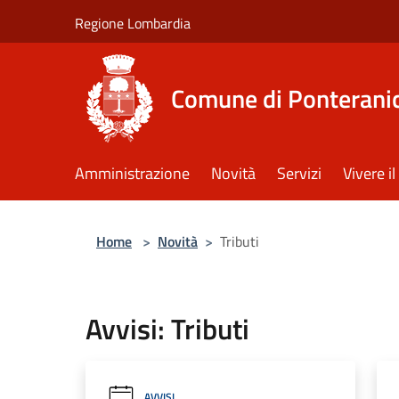
Salta al contenuto principale
Regione Lombardia
Comune di Ponterani
Amministrazione
Novità
Servizi
Vivere 
Home
>
Novità
>
Tributi
Avvisi: Tributi
AVVISI