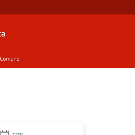
ca
il Comune
AVVISI