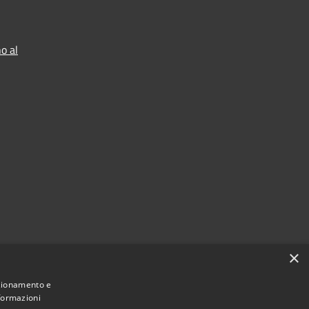
o al
×
nzionamento e
nformazioni