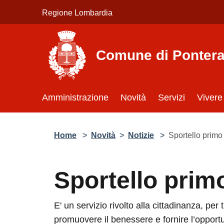
Salta al contenuto principale
Regione Lombardia
Comune di Pontera
Amministrazione
Novità
Servizi
Vivere
Home
>
Novità
>
Notizie
>
Sportello primo
Sportello prim
E' un servizio rivolto alla cittadinanza, per t
promuovere il benessere e fornire l’opportu