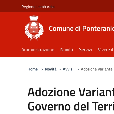
Salta al contenuto principale
Regione Lombardia
Comune di Ponterani
Amministrazione
Novità
Servizi
Vivere 
Home
>
Novità
>
Avvisi
>
Adozione Variante n.
Adozione Variante
Governo del Terri