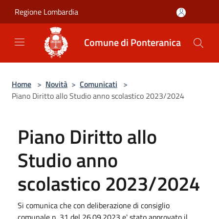
Salta al contenuto principale
Regione Lombardia
Comune di Ponteranica
Home
>
Novità
>
Comunicati
>
Piano Diritto allo Studio anno scolastico 2023/2024
Piano Diritto allo
Studio anno
scolastico 2023/2024
Si comunica che con deliberazione di consiglio
comunale n. 31 del 26.09.2023 e' stato approvato il