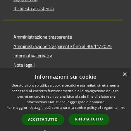
Richiesta assistenza
Amministrazione trasparente
Amministrazione trasparente fino al 30/11/2025
Informativa privacy
Note legali
×
Dichiarazione di accessibilità
Informazioni sui cookie
Questo sito web utilizza cookie tecnici e assimilati strettamente
necessari al corretto funzionamento e alla navigazione del sito,
nonché un cookie tecnico analitico al solo fine di elaborare
informazioni statistiche, aggregate e anonime.
RSS
Copyright © 2026 • Comune di
Per maggiori dettagli, può consultare la cookie policy al seguente
link
Accessibilità
Ponteranica • Powered by
Privacy
Municipium
Accesso
•
RIFIUTA TUTTO
ACCETTA TUTTO
Cookie
redazione