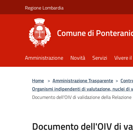
Salta al contenuto principale
Regione Lombardia
Comune di Ponterani
Amministrazione
Novità
Servizi
Vivere 
Home
>
Amministrazione Trasparente
>
Contro
Organismi indipendenti di valutazione, nuclei di 
Documento dell'OIV di validazione della Relazione
Documento dell'OIV di va