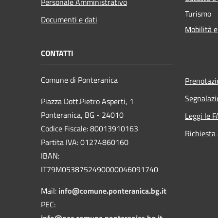
Personale Amministrativo
Turismo
Documenti e dati
Mobilità e
CONTATTI
Comune di Ponteranica
Prenotaz
Segnalazi
Piazza Dott.Pietro Asperti, 1
Ponteranica, BG - 24010
Leggi le 
Codice Fiscale: 80013910163
Richiesta
Partita IVA: 01274860160
IBAN:
IT79M0538752490000046091740
Mail:
info@comune.ponteranica.bg.it
PEC:
info@pec.comune.ponteranica.bg.it