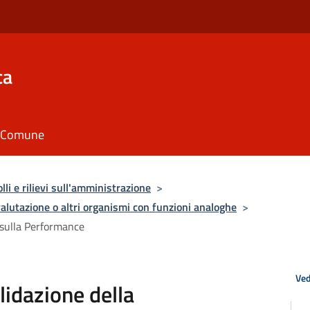
ca
il Comune
lli e rilievi sull'amministrazione
>
valutazione o altri organismi con funzioni analoghe
>
 sulla Performance
Ved
lidazione della