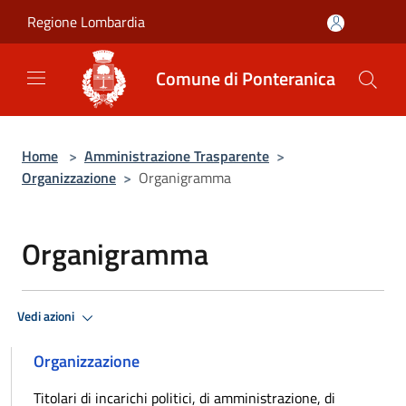
Salta al contenuto principale
Regione Lombardia
Comune di Ponteranica
Home
>
Amministrazione Trasparente
>
Organizzazione
>
Organigramma
Organigramma
Vedi azioni
Organizzazione
Titolari di incarichi politici, di amministrazione, di