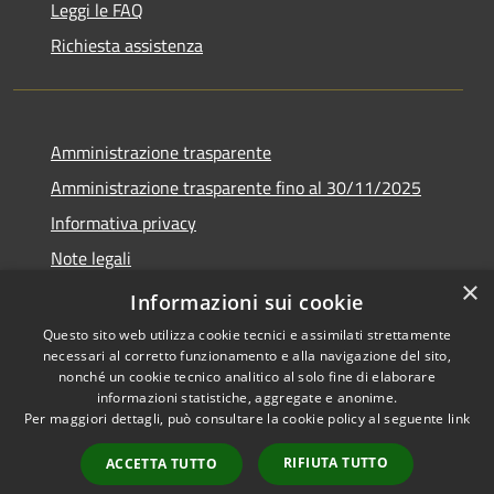
Leggi le FAQ
Richiesta assistenza
Amministrazione trasparente
Amministrazione trasparente fino al 30/11/2025
Informativa privacy
Note legali
×
Dichiarazione di accessibilità
Informazioni sui cookie
Questo sito web utilizza cookie tecnici e assimilati strettamente
necessari al corretto funzionamento e alla navigazione del sito,
nonché un cookie tecnico analitico al solo fine di elaborare
informazioni statistiche, aggregate e anonime.
RSS
Copyright © 2026 • Comune di
Per maggiori dettagli, può consultare la cookie policy al seguente
link
Accessibilità
Ponteranica • Powered by
Privacy
Municipium
Accesso
•
RIFIUTA TUTTO
ACCETTA TUTTO
Cookie
redazione