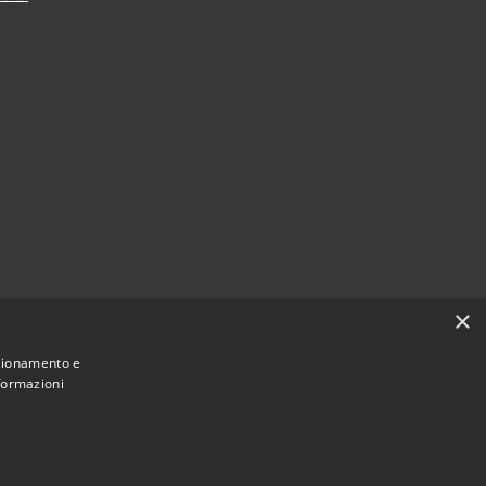
×
nzionamento e
nformazioni