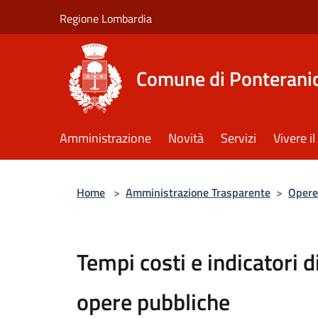
Salta al contenuto principale
Regione Lombardia
Comune di Ponterani
Amministrazione
Novità
Servizi
Vivere 
Home
>
Amministrazione Trasparente
>
Opere
Tempi costi e indicatori d
opere pubbliche