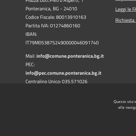
Ponteranica, BG - 24010
Leggi le 
Codice Fiscale: 80013910163
Richiesta
Partita IVA: 01274860160
IBAN:
IT79M0538752490000046091740
Mail:
info@comune.ponteranica.bg.it
PEC:
info@pec.comune.ponteranica.bg.it
Centralino Unico: 035.571026
Codice Univoco Ufficio: UFA3QH
Questo sito 
Codice IPA: c_g853
alla navig