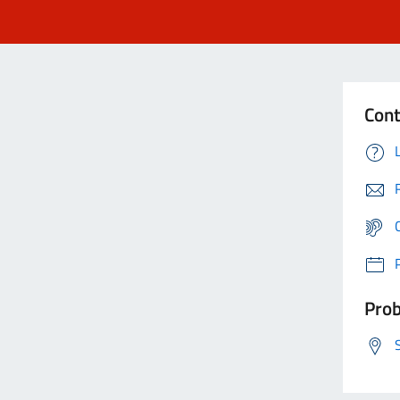
Cont
Prob