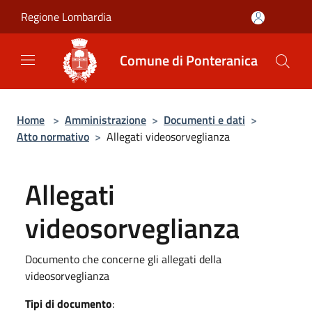
Salta al contenuto principale
Regione Lombardia
Comune di Ponteranica
Home
>
Amministrazione
>
Documenti e dati
>
Atto normativo
>
Allegati videosorveglianza
Allegati
videosorveglianza
Documento che concerne gli allegati della
videosorveglianza
Tipi di documento
: