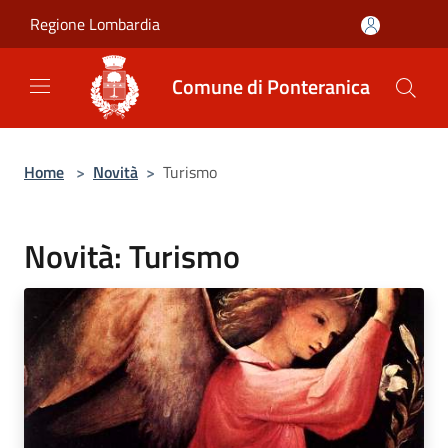
Salta al contenuto principale
Regione Lombardia
Comune di Ponteranica
Home
>
Novità
>
Turismo
Novità: Turismo