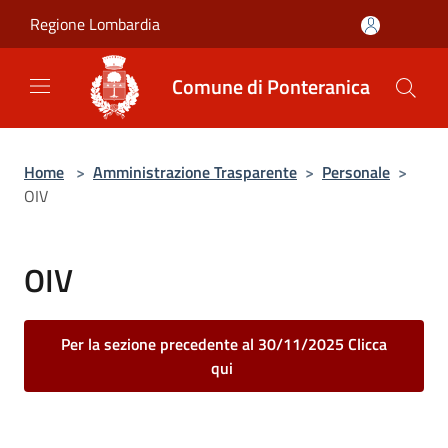
Salta al contenuto principale
Regione Lombardia
Comune di Ponteranica
Home
>
Amministrazione Trasparente
>
Personale
>
OIV
OIV
Per la sezione precedente al 30/11/2025 Clicca
qui