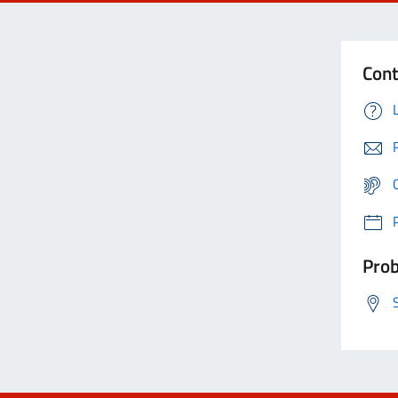
Cont
Prob