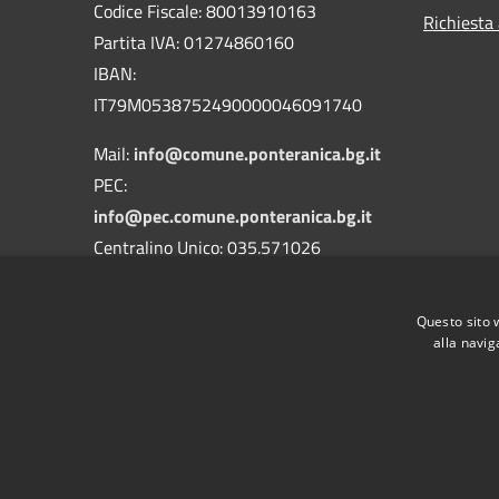
Codice Fiscale: 80013910163
Richiesta
Partita IVA: 01274860160
IBAN:
IT79M0538752490000046091740
Mail:
info@comune.ponteranica.bg.it
PEC:
info@pec.comune.ponteranica.bg.it
Centralino Unico: 035.571026
Codice Univoco Ufficio: UFA3QH
Questo sito 
Codice IPA: c_g853
alla navig
RSS
Accessibilità
Privacy
Cookie
Mappa de