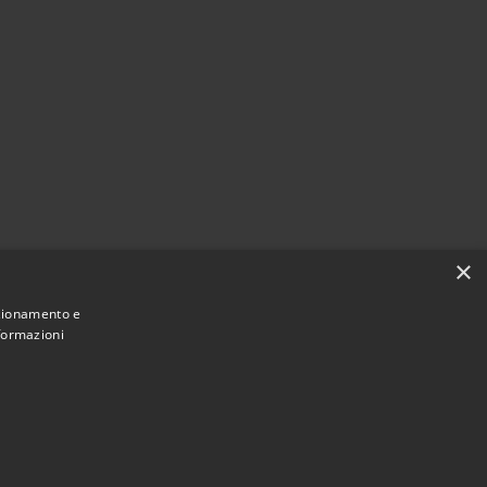
×
nzionamento e
nformazioni
Municipium
Accesso redazione
nteranica • Powered by
•