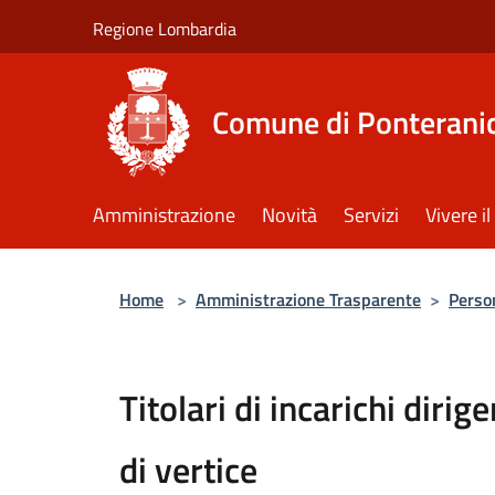
Salta al contenuto principale
Regione Lombardia
Comune di Ponterani
Amministrazione
Novità
Servizi
Vivere 
Home
>
Amministrazione Trasparente
>
Perso
Titolari di incarichi dirig
di vertice