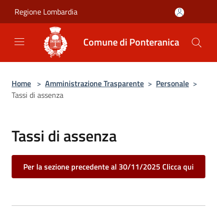
Salta al contenuto principale
Regione Lombardia
Comune di Ponteranica
Home
>
Amministrazione Trasparente
>
Personale
>
Tassi di assenza
Tassi di assenza
Per la sezione precedente al 30/11/2025 Clicca qui