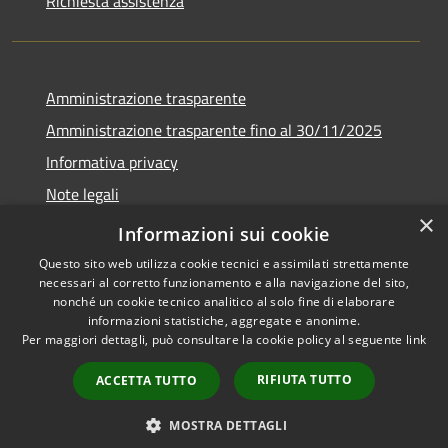
Richiesta assistenza
Amministrazione trasparente
Amministrazione trasparente fino al 30/11/2025
Informativa privacy
Note legali
×
Dichiarazione di accessibilità
Informazioni sui cookie
Questo sito web utilizza cookie tecnici e assimilati strettamente
necessari al corretto funzionamento e alla navigazione del sito,
nonché un cookie tecnico analitico al solo fine di elaborare
informazioni statistiche, aggregate e anonime.
RSS
Copyright © 2026 • Comune di
Per maggiori dettagli, può consultare la cookie policy al seguente
link
Accessibilità
Ponteranica • Powered by
Privacy
Municipium
Accesso
•
RIFIUTA TUTTO
ACCETTA TUTTO
Cookie
redazione
Mappa del sito
MOSTRA DETTAGLI